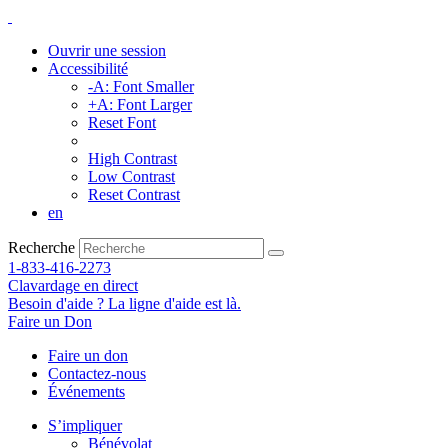
Ouvrir une session
Accessibilité
-A: Font Smaller
+A: Font Larger
Reset Font
High Contrast
Low Contrast
Reset Contrast
en
Recherche
1-833-416-2273
Clavardage en direct
Besoin d'aide ? La ligne d'aide est là.
Faire un Don
Faire un don
Contactez-nous
Événements
S’impliquer
Bénévolat