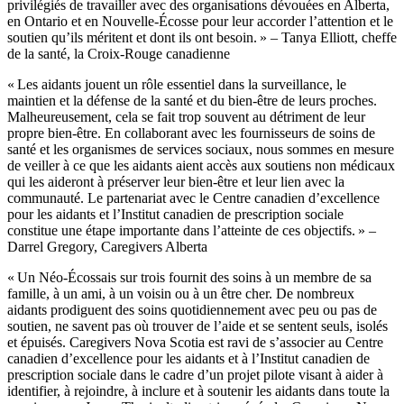
privilégiés de travailler avec des organisations dévouées en Alberta,
en Ontario et en Nouvelle-Écosse pour leur accorder l’attention et le
soutien qu’ils méritent et dont ils ont besoin. » – Tanya Elliott, cheffe
de la santé, la Croix-Rouge canadienne
« Les aidants jouent un rôle essentiel dans la surveillance, le
maintien et la défense de la santé et du bien-être de leurs proches.
Malheureusement, cela se fait trop souvent au détriment de leur
propre bien-être. En collaborant avec les fournisseurs de soins de
santé et les organismes de services sociaux, nous sommes en mesure
de veiller à ce que les aidants aient accès aux soutiens non médicaux
qui les aideront à préserver leur bien-être et leur lien avec la
communauté. Le partenariat avec le Centre canadien d’excellence
pour les aidants et l’Institut canadien de prescription sociale
constitue une étape importante dans l’atteinte de ces objectifs. » –
Darrel Gregory, Caregivers Alberta
« Un Néo-Écossais sur trois fournit des soins à un membre de sa
famille, à un ami, à un voisin ou à un être cher. De nombreux
aidants prodiguent des soins quotidiennement avec peu ou pas de
soutien, ne savent pas où trouver de l’aide et se sentent seuls, isolés
et épuisés. Caregivers Nova Scotia est ravi de s’associer au Centre
canadien d’excellence pour les aidants et à l’Institut canadien de
prescription sociale dans le cadre d’un projet pilote visant à aider à
identifier, à rejoindre, à inclure et à soutenir les aidants dans toute la