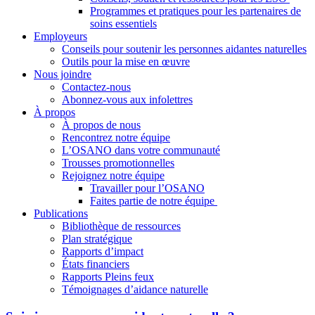
Programmes et pratiques pour les partenaires de
soins essentiels
Employeurs
Conseils pour soutenir les personnes aidantes naturelles
Outils pour la mise en œuvre
Nous joindre
Contactez-nous
Abonnez-vous aux infolettres
À propos
À propos de nous
Rencontrez notre équipe
L’OSANO dans votre communauté
Trousses promotionnelles
Rejoignez notre équipe
Travailler pour l’OSANO
Faites partie de notre équipe
Publications
Bibliothèque de ressources
Plan stratégique
Rapports d’impact
États financiers
Rapports Pleins feux
Témoignages d’aidance naturelle