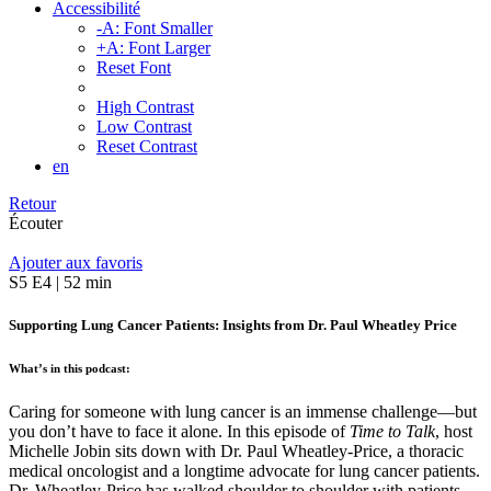
Accessibilité
-A: Font Smaller
+A: Font Larger
Reset Font
High Contrast
Low Contrast
Reset Contrast
en
Retour
Écouter
Ajouter aux favoris
S5 E4 | 52 min
Supporting Lung Cancer Patients: Insights from Dr. Paul Wheatley Price
What’s in this podcast:
Caring for someone with lung cancer is an immense challenge—but
you don’t have to face it alone. In this episode of
Time to Talk
, host
Michelle Jobin sits down with Dr. Paul Wheatley-Price, a thoracic
medical oncologist and a longtime advocate for lung cancer patients.
Dr. Wheatley-Price has walked shoulder to shoulder with patients