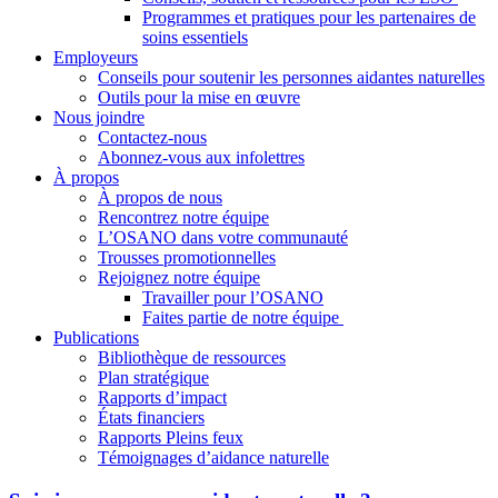
Programmes et pratiques pour les partenaires de
soins essentiels
Employeurs
Conseils pour soutenir les personnes aidantes naturelles
Outils pour la mise en œuvre
Nous joindre
Contactez-nous
Abonnez-vous aux infolettres
À propos
À propos de nous
Rencontrez notre équipe
L’OSANO dans votre communauté
Trousses promotionnelles
Rejoignez notre équipe
Travailler pour l’OSANO
Faites partie de notre équipe
Publications
Bibliothèque de ressources
Plan stratégique
Rapports d’impact
États financiers
Rapports Pleins feux
Témoignages d’aidance naturelle