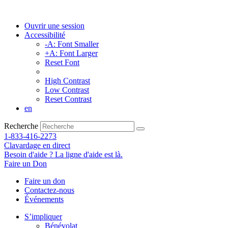
Ouvrir une session
Accessibilité
-A: Font Smaller
+A: Font Larger
Reset Font
High Contrast
Low Contrast
Reset Contrast
en
Recherche
1-833-416-2273
Clavardage en direct
Besoin d'aide ? La ligne d'aide est là.
Faire un Don
Faire un don
Contactez-nous
Événements
S’impliquer
Bénévolat