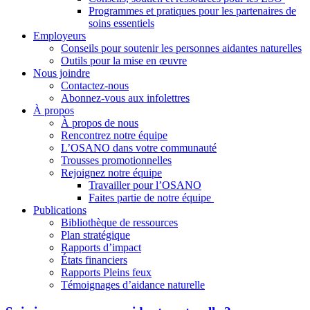
Programmes et pratiques pour les partenaires de
soins essentiels
Employeurs
Conseils pour soutenir les personnes aidantes naturelles
Outils pour la mise en œuvre
Nous joindre
Contactez-nous
Abonnez-vous aux infolettres
À propos
À propos de nous
Rencontrez notre équipe
L’OSANO dans votre communauté
Trousses promotionnelles
Rejoignez notre équipe
Travailler pour l’OSANO
Faites partie de notre équipe
Publications
Bibliothèque de ressources
Plan stratégique
Rapports d’impact
États financiers
Rapports Pleins feux
Témoignages d’aidance naturelle