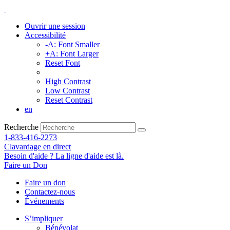
Ouvrir une session
Accessibilité
-A: Font Smaller
+A: Font Larger
Reset Font
High Contrast
Low Contrast
Reset Contrast
en
Recherche
1-833-416-2273
Clavardage en direct
Besoin d'aide ? La ligne d'aide est là.
Faire un Don
Faire un don
Contactez-nous
Événements
S’impliquer
Bénévolat