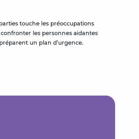
DANS 
parties touche les préoccupations
Ce webi
 confronter les personnes aidantes
informa
s préparent un plan d’urgence.
meilleu