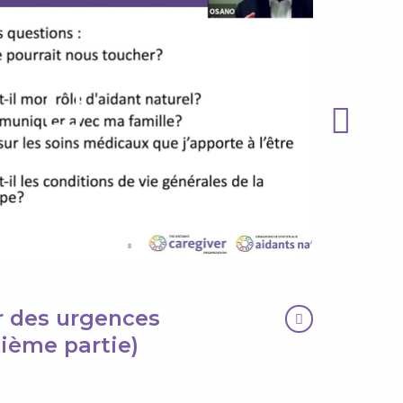
r des urgences
Outil
ième partie)
entre
43:34