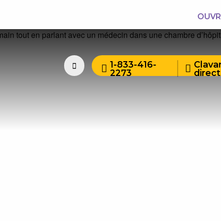
OUVR
1-833-416-
Clava
2273
direct