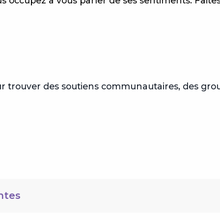
occupez à vous parler de ses sentiments. Faites-lu
r trouver des soutiens communautaires, des group
ntes