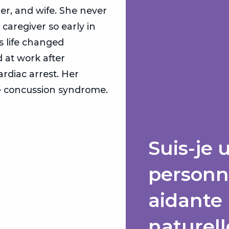
er, and wife. She never
caregiver so early in
s life changed
at work after
ardiac arrest. Her
– concussion syndrome.
Suis-je 
person
aidante
naturell