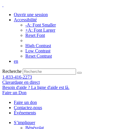
Ouvrir une session
Accessibilité
-A: Font Smaller
+A: Font Larger
Reset Font
High Contrast
Low Contrast
Reset Contrast
en
Recherche
1-833-416-2273
Clavardage en direct
Besoin d'aide ? La ligne d'aide est là.
Faire un Don
Faire un don
Contactez-nous
Événements
S’impliquer
Bénévolat