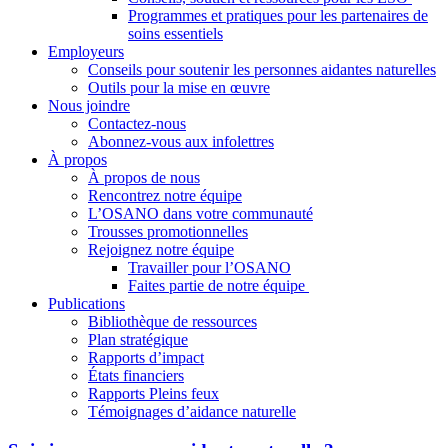
Programmes et pratiques pour les partenaires de
soins essentiels
Employeurs
Conseils pour soutenir les personnes aidantes naturelles
Outils pour la mise en œuvre
Nous joindre
Contactez-nous
Abonnez-vous aux infolettres
À propos
À propos de nous
Rencontrez notre équipe
L’OSANO dans votre communauté
Trousses promotionnelles
Rejoignez notre équipe
Travailler pour l’OSANO
Faites partie de notre équipe
Publications
Bibliothèque de ressources
Plan stratégique
Rapports d’impact
États financiers
Rapports Pleins feux
Témoignages d’aidance naturelle