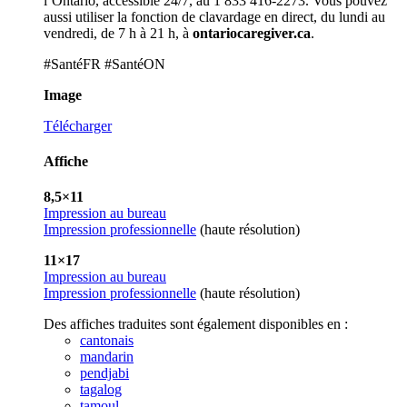
l’Ontario, accessible 24/7, au 1 833 416-2273.
Vous pouvez
aussi utiliser la fonction de clavardage en direct, du lundi au
vendredi, de 7 h à 21 h, à
ontariocaregiver.ca
.
#SantéFR #SantéON
Image
Télécharger
Affiche
8,5×11
Impression au bureau
Impression professionnelle
(haute résolution)
11×17
Impression au bureau
Impression professionnelle
(haute résolution)
Des affiches traduites sont également disponibles en :
cantonais
mandarin
pendjabi
tagalog
tamoul