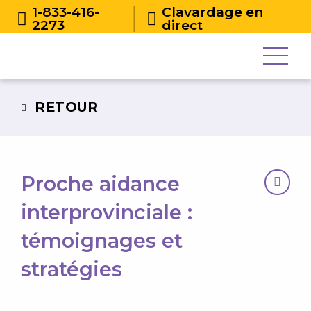
1-833-416-
Clavardage en
2273
direct
RETOUR
Proche aidance
interprovinciale :
témoignages et
stratégies