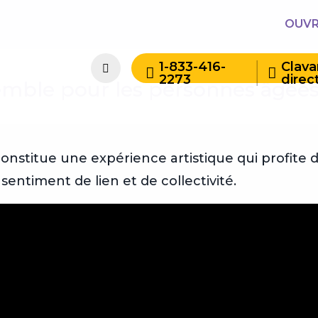
OUVR
1-833-416-
Clav
2273
direc
ble pour les personnes âgées
constitue une expérience artistique qui profite 
 sentiment de lien et de collectivité.