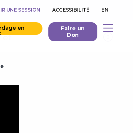
IR UNE SESSION
ACCESSIBILITÉ
EN
ardage en
Faire un
t
Don
 et
de